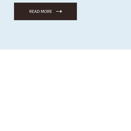
READ MORE
Our Chocolate
厳選された上質な素材を使い、
ひとつひ
とつ丁寧にじっくりと時間を
かけてつく
られるマリベルのチョコレートを
ご紹介